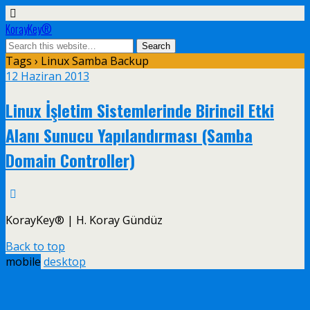
KorayKey®
Tags › Linux Samba Backup
12 Haziran 2013
Linux İşletim Sistemlerinde Birincil Etki
Alanı Sunucu Yapılandırması (Samba
Domain Controller)
KorayKey® | H. Koray Gündüz
Back to top
mobile
desktop