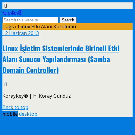
KorayKey®
Tags › Linux Etki Alanı Kurulumu
12 Haziran 2013
Linux İşletim Sistemlerinde Birincil Etki
Alanı Sunucu Yapılandırması (Samba
Domain Controller)
KorayKey® | H. Koray Gündüz
Back to top
mobile
desktop