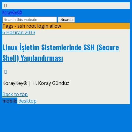
KorayKey®
Tags › ssh root login allow
6 Haziran 2013
Linux İşletim Sistemlerinde SSH (Secure
Shell) Yapılandırması
KorayKey® | H. Koray Gündüz
Back to top
mobile
desktop