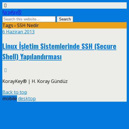
KorayKey®
Tags › SSH Nedir
6 Haziran 2013
Linux İşletim Sistemlerinde SSH (Secure
Shell) Yapılandırması
KorayKey® | H. Koray Gündüz
Back to top
mobile
desktop