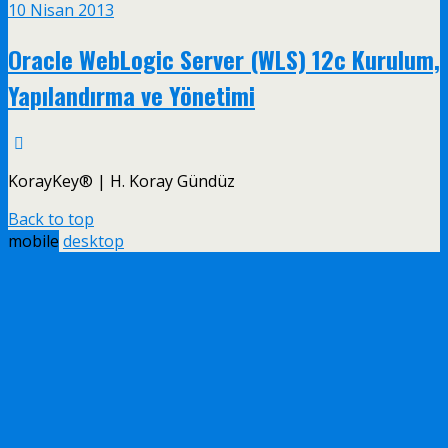
10 Nisan 2013
Oracle WebLogic Server (WLS) 12c Kurulum,
Yapılandırma ve Yönetimi
KorayKey® | H. Koray Gündüz
Back to top
mobile
desktop