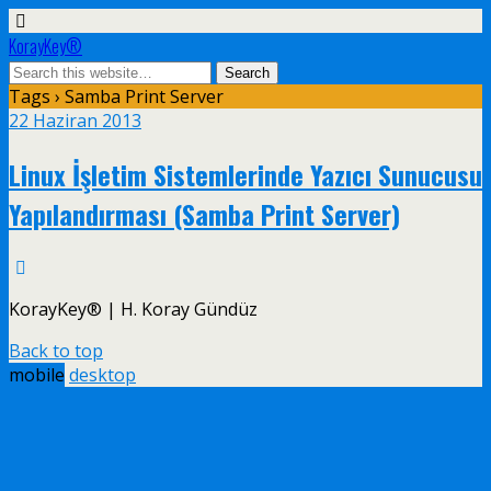
KorayKey®
Tags › Samba Print Server
22 Haziran 2013
Linux İşletim Sistemlerinde Yazıcı Sunucusu
Yapılandırması (Samba Print Server)
KorayKey® | H. Koray Gündüz
Back to top
mobile
desktop