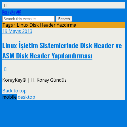
KorayKey®
Tags › Linux Disk Header Yazdırma
19 Mayıs 2013
Linux İşletim Sistemlerinde Disk Header ve
ASM Disk Header Yapılandırması
KorayKey® | H. Koray Gündüz
Back to top
mobile
desktop